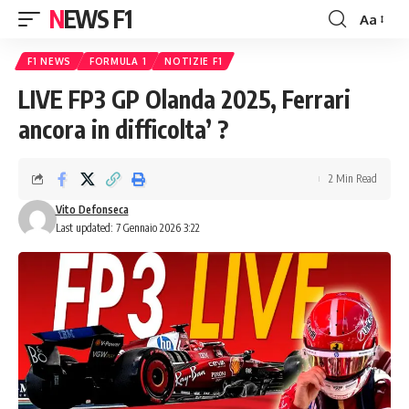
NEWS F1
Aa
Font
Resizer
F1 NEWS
FORMULA 1
NOTIZIE F1
LIVE FP3 GP Olanda 2025, Ferrari
ancora in difficolta’ ?
2 Min Read
Vito Defonseca
Last updated: 7 Gennaio 2026 3:22