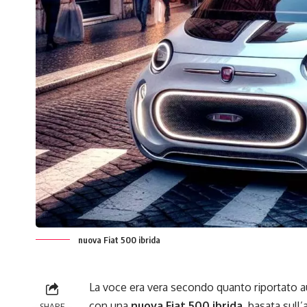
nuova Fiat 500 ibrida
La voce era vera secondo quanto riportato a
con una
nuova Fiat 500 ibrida
, basata sull
SHARE