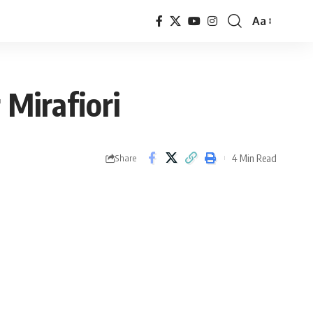
Aa
Font
Resizer
 Mirafiori
4 Min Read
Share