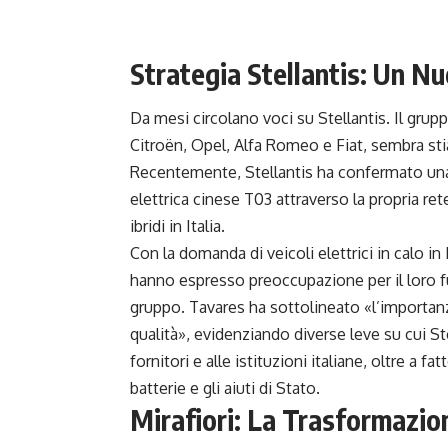
Strategia
Stellantis
: Un Nu
Da mesi circolano voci su Stellantis. Il grup
Citroën, Opel, Alfa Romeo e Fiat, sembra stia r
Recentemente, Stellantis ha confermato una
elettrica cinese T03 attraverso la propria re
ibridi in Italia.
Con la domanda di veicoli elettrici in calo in 
hanno espresso preoccupazione per il loro f
gruppo. Tavares ha sottolineato «l’importanza d
qualità», evidenziando diverse leve su cui St
fornitori e alle istituzioni italiane, oltre a fat
batterie e gli aiuti di Stato.
Mirafiori: La Trasformazio