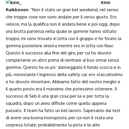
Kimi
Raikkonen:
“Non è stato un gran bel weekend, nel senso
che troppe cose non sono andate per il verso giusto. Ero
veloce, ma la qualifica non è andata bene e poi oggi, dopo
una brutta partenza nella quale le gomme hanno slittato
troppo, mi sono trovato in lotta con il gruppo e ho forato la
gomma posteriore sinistra mentre ero in lotta con Nasr.
Questo è successo alla fine del giro, per cui ho dovuto
completarne un altro prima di rientrare ai box ormai senza
gomma. Questo ha un po’ danneggiato il fondo scocca e in
più, nonostante l’ingresso della safety car, ero staccatissimo
e ho dovuto rimontare. Abbiamo fatto del nostro meglio e
il quarto posto era il massimo che potessimo ottenere. Il
successo di Seb è una gran cosa per lui e per tutta la
squadra, dopo un anno difficile come quello appena
passato. Il team ha fatto un bel lavoro. Sapevamo dai test
di avere una buona monoposto, per cui non è stata una
sorpresa totale; probabilmente la pista e le alte