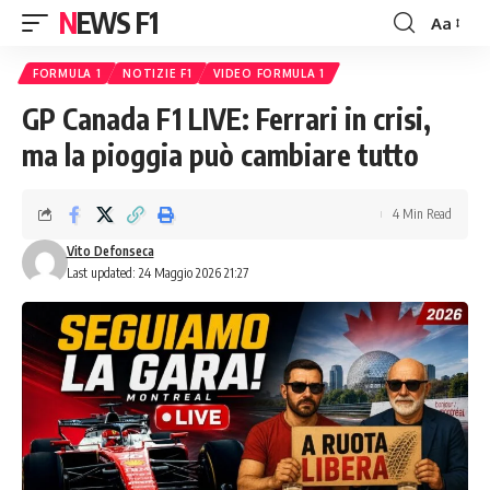
NEWS F1
Aa
Font
Resizer
FORMULA 1
NOTIZIE F1
VIDEO FORMULA 1
GP Canada F1 LIVE: Ferrari in crisi,
ma la pioggia può cambiare tutto
4 Min Read
Vito Defonseca
Last updated: 24 Maggio 2026 21:27