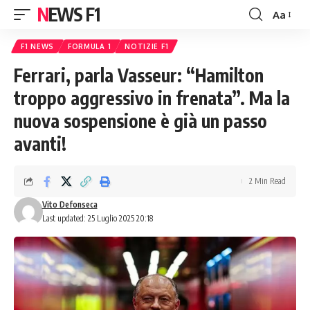
NEWS F1
Aa
Font
Resizer
F1 NEWS
FORMULA 1
NOTIZIE F1
Ferrari, parla Vasseur: “Hamilton
troppo aggressivo in frenata”. Ma la
nuova sospensione è già un passo
avanti!
2 Min Read
Vito Defonseca
Last updated: 25 Luglio 2025 20:18