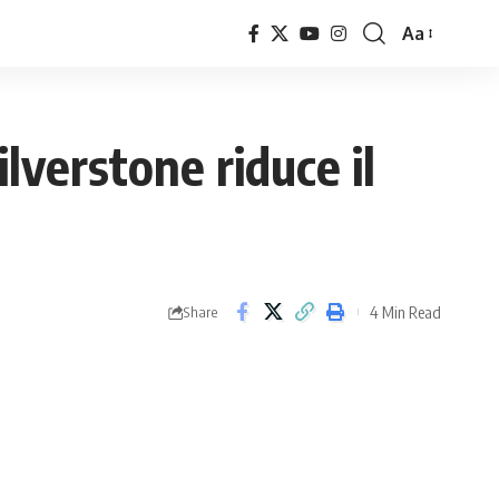
Aa
Font
Resizer
verstone riduce il
4 Min Read
Share