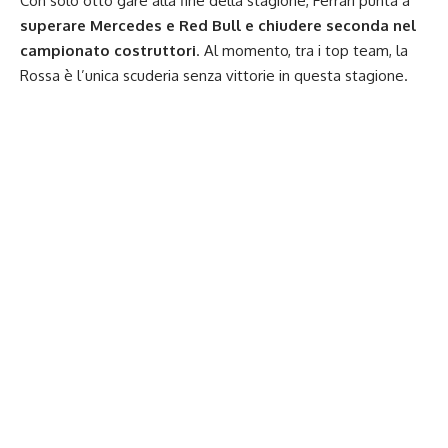
Con solo otto gare alla fine della stagione, Ferrari punta a
superare Mercedes e Red Bull e chiudere seconda nel
campionato costruttori
. Al momento, tra i top team, la
Rossa è l’unica scuderia senza vittorie in questa stagione.