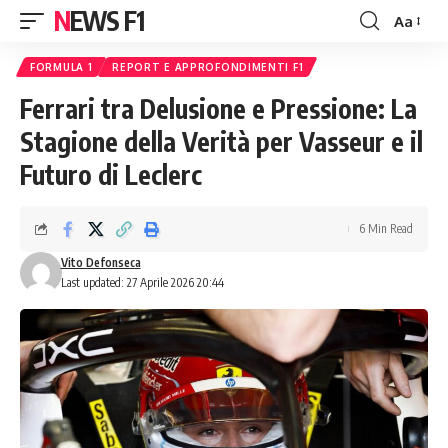
NEWS F1
Aa
Font
Resizer
FORMULA 1
REPORT E APPROFONDIMENTI F1
Ferrari tra Delusione e Pressione: La
Stagione della Verità per Vasseur e il
Futuro di Leclerc
6 Min Read
Vito Defonseca
Last updated: 27 Aprile 2026 20:44