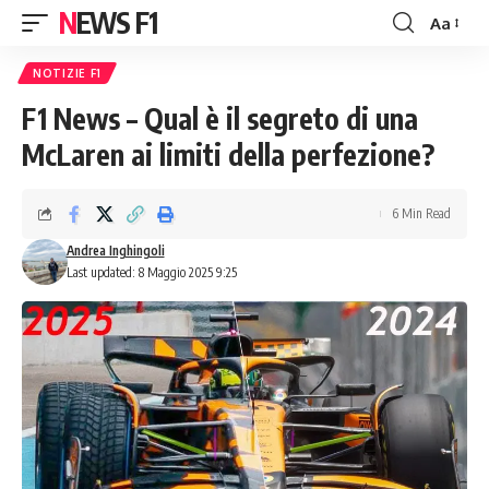
NEWS F1
Aa
Font
Resizer
NOTIZIE F1
F1 News – Qual è il segreto di una
McLaren ai limiti della perfezione?
6 Min Read
Andrea Inghingoli
Last updated: 8 Maggio 2025 9:25