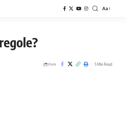
Aa
Font
Resizer
 regole?
5 Min Read
Share