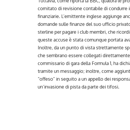
Tuttavia, come riporta la BBC, qualora le pr
comitato di revisione contabile di condurre 
finanziarie. L’emittente inglese aggiunge a
domande sulle finanze del suo ufficio privato,
sterline per pagare i club membri, che ricord
queste accuse è stata comunque portata av
Inoltre, da un punto di vista strettamente spo
che sembrano essere collegati direttamente 
commissario di gara della Formula 1, ha dich
tramite un messaggio; inoltre, come aggiun
“offeso” in seguito a un appello dei respons
un’invasione di pista da parte dei tifosi.