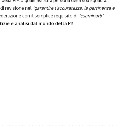
e della FIA o qualsiasi altra persona della sua squadra.
 di revisione nel
“garantire l’accuratezza, la pertinenza e
ederazione con il semplice requisito di
“esaminarli”
.
izie e analisi dal mondo della F1!