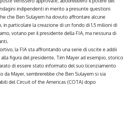
oposte venissero approvate, abolirebbero il potere del
indagini indipendenti in merito a presunte questioni
nche che Ben Sulayem ha dovuto affrontare alcune
 in particolare la creazione di un fondo di 1.5 milioni di
iamo, votano per il presidente della FIA, ma nessuna di
anti.
rtivo, la FIA sta affrontando una serie di uscite e addii
alla figura del presidente. Tim Mayer ad esempio, storico
iarato di essere stato informato del suo licenziamento
to da Mayer, sembrerebbe che Ben Sulayem si sia
abili del Circuit of the Americas (COTA) dopo