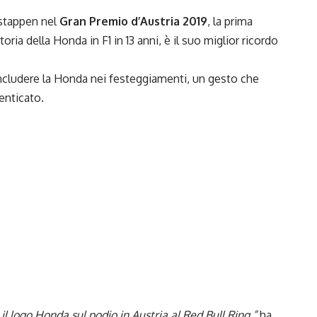
rstappen nel
Gran Premio d’Austria 2019
, la prima
toria della Honda in F1 in 13 anni, è il suo miglior ricordo
includere la Honda nei festeggiamenti, un gesto che
enticato.
il logo Honda sul podio in Austria al Red Bull Ring,”
ha