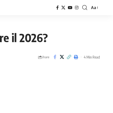
Aa
Font
Resizer
re il 2026?
4 Min Read
Share