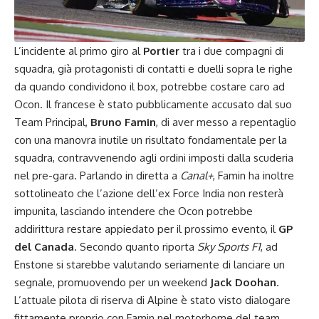
L’incidente al primo giro al
Portier
tra i due compagni di
squadra, già protagonisti di contatti e duelli sopra le righe
da quando condividono il box, potrebbe costare caro ad
Ocon. Il francese è stato pubblicamente accusato dal suo
Team Principal,
Bruno Famin
, di aver messo a repentaglio
con una manovra inutile un risultato fondamentale per la
squadra, contravvenendo agli ordini imposti dalla scuderia
nel pre-gara. Parlando in diretta a
Canal+
, Famin ha inoltre
sottolineato che l’azione dell’ex Force India non resterà
impunita, lasciando intendere che Ocon potrebbe
addirittura restare appiedato per il prossimo evento, il
GP
del Canada
. Secondo quanto riporta
Sky Sports F1
, ad
Enstone si starebbe valutando seriamente di lanciare un
segnale, promuovendo per un weekend
Jack Doohan
.
L’attuale pilota di riserva di Alpine è stato visto dialogare
fittamente proprio con Famin nel motorhome del team