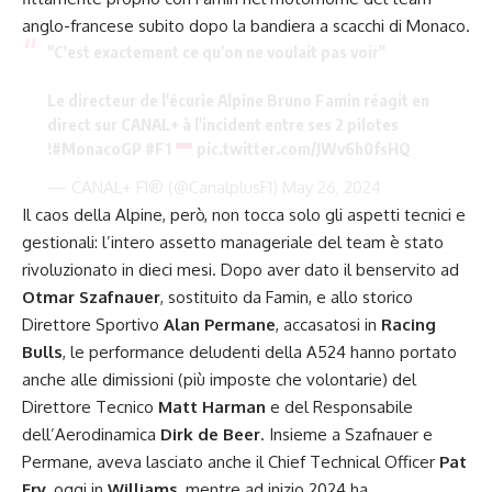
anglo-francese subito dopo la bandiera a scacchi di Monaco.
"C'est exactement ce qu'on ne voulait pas voir"
Le directeur de l'écurie Alpine Bruno Famin réagit en
direct sur CANAL+ à l'incident entre ses 2 pilotes
!
#MonacoGP
#F1
pic.twitter.com/JWv6h0fsHQ
— CANAL+ F1® (@CanalplusF1)
May 26, 2024
Il caos della Alpine, però, non tocca solo gli aspetti tecnici e
gestionali: l’intero assetto manageriale del team è stato
rivoluzionato in dieci mesi. Dopo aver dato il benservito ad
Otmar Szafnauer
, sostituito da Famin, e allo storico
Direttore Sportivo
Alan Permane
, accasatosi in
Racing
Bulls
, le performance deludenti della A524 hanno portato
anche alle dimissioni (più imposte che volontarie) del
Direttore Tecnico
Matt Harman
e del Responsabile
dell’Aerodinamica
Dirk de Beer
. Insieme a Szafnauer e
Permane, aveva lasciato anche il Chief Technical Officer
Pat
Fry
, oggi in
Williams
, mentre ad inizio 2024 ha