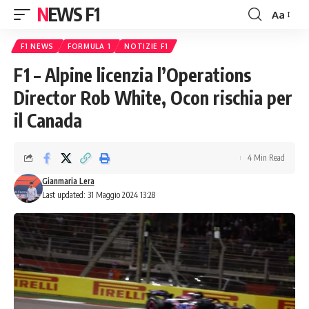
NEWS F1
Aa
Font
Resizer
F1 NEWS
FORMULA 1
NOTIZIE F1
F1 – Alpine licenzia l’Operations
Director Rob White, Ocon rischia per
il Canada
4 Min Read
Gianmaria Lera
Last updated: 31 Maggio 2024 13:28