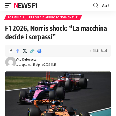
NEWS F1
Aa
Font
Resizer
FORMULA 1
REPORT E APPROFONDIMENTI F1
F1 2026, Norris shock: “La macchina
decide i sorpassi”
5 Min Read
Vito Defonseca
Last updated: 19 Aprile 2026 11:13