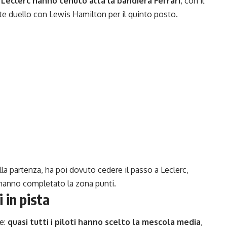
 Leclerc hanno tenuto alta la bandiera Ferrari
, con il
 duello con Lewis Hamilton per il quinto posto.
a partenza, ha poi dovuto cedere il passo a Leclerc,
anno completato la zona punti.
 in pista
le:
quasi tutti i piloti hanno scelto la mescola media
,