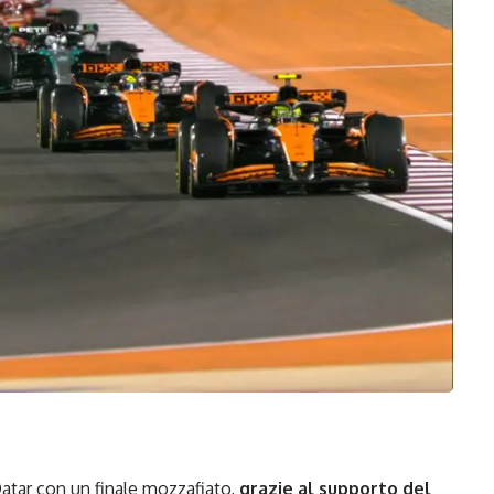
 Qatar con un finale mozzafiato,
grazie al supporto del