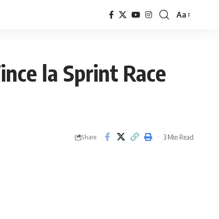
Aa
Font
Resizer
ince la Sprint Race
3 Min Read
Share