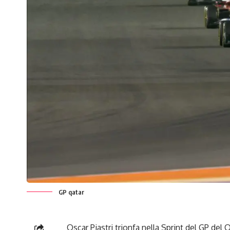
GP qatar
Oscar Piastri trionfa nella Sprint del GP del