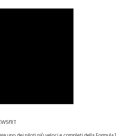
WSf1IT
re uno dei piloti più veloci e completi della Formula 1