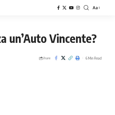
Aa
Font
Resizer
nza un’Auto Vincente?
6 Min Read
Share