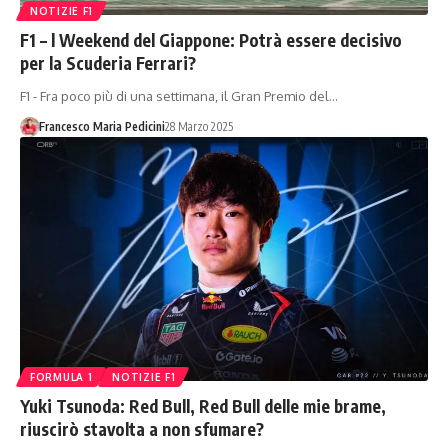
NOTIZIE F1
F1 – l Weekend del Giappone: Potrà essere decisivo
per la Scuderia Ferrari?
F1 - Fra poco più di una settimana, il Gran Premio del…
Francesco Maria Pedicini
28 Marzo 2025
FORMULA 1
NOTIZIE F1
Yuki Tsunoda: Red Bull, Red Bull delle mie brame,
riuscirò stavolta a non sfumare?