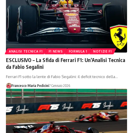
ANALISI TECNICA F1
F1 NEWS
FORMULA 1
NOTIZIE F1
ESCLUSIVO – La Sfida di Ferrari F1: Un’Analisi Tecnica
da Fabio Segalini
Ferrari F1 sotto la lente di Fabio Segalini: il deficit tecnico della…
Francesco Maria Pedicini
7 Gennaio 2026