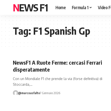
NEWS F1
Home
Formula 1
Video F
Tag:
F1 Spanish Gp
NewsF1 A Ruote Ferme: cercasi Ferrari
disperatamente
Con un Mondiale F1 che prende la via (forse definitiva) di
Stoccarda,…
@marcoasfalto
7 Gennaio 2026