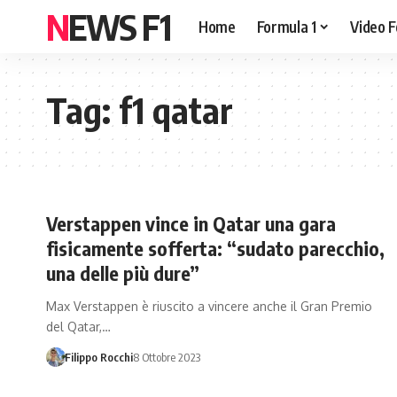
NEWS F1
Home
Formula 1
Video F
Tag:
f1 qatar
Verstappen vince in Qatar una gara
fisicamente sofferta: “sudato parecchio,
una delle più dure”
Max Verstappen è riuscito a vincere anche il Gran Premio
del Qatar,…
Filippo Rocchi
8 Ottobre 2023