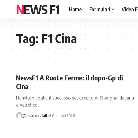
NEWS F1
Home
Formula 1
Video F
Tag:
F1 Cina
NewsF1 A Ruote Ferme: il dopo-Gp di
Cina
Hamilton coglie il successo sul circuito di Shanghai davanti
a Vettel ed…
@marcoasfalto
7 Gennaio 2026