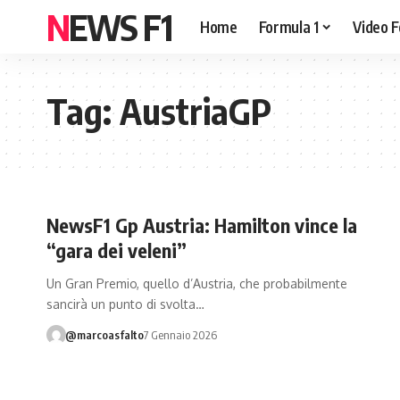
NEWS F1
Home
Formula 1
Video F
Tag:
AustriaGP
NewsF1 Gp Austria: Hamilton vince la
“gara dei veleni”
Un Gran Premio, quello d’Austria, che probabilmente
sancirà un punto di svolta…
@marcoasfalto
7 Gennaio 2026