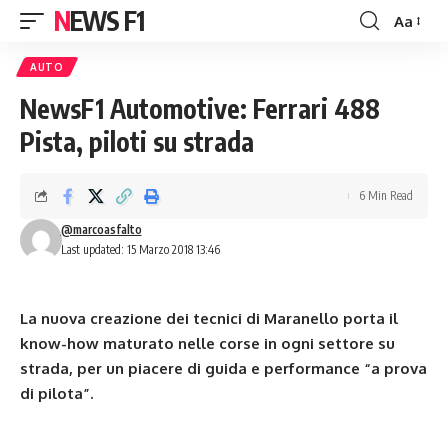
NEWS F1
Aa
Font
Resizer
AUTO
NewsF1 Automotive: Ferrari 488
Pista, piloti su strada
6 Min Read
@marcoasfalto
Last updated: 15 Marzo 2018 13:46
La nuova creazione dei tecnici di Maranello porta il
know-how maturato nelle corse in ogni settore su
strada, per un piacere di guida e performance “a prova
di pilota”.