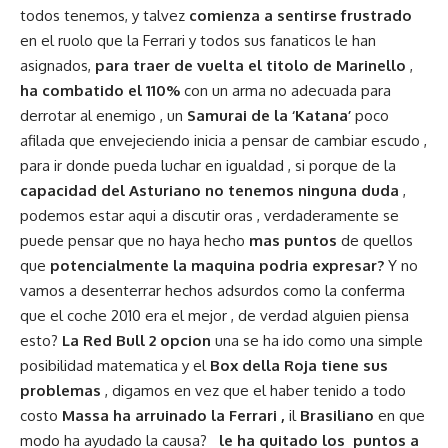
todos tenemos, y talvez
comienza a sentirse frustrado
en el ruolo que la Ferrari y todos sus fanaticos le han
asignados,
para traer de vuelta el titolo de Marinello
,
ha combatido el 110%
con un arma no adecuada para
derrotar al enemigo , un
Samurai de la ‘Katana’
poco
afilada que envejeciendo inicia a pensar de cambiar escudo ,
para ir donde pueda luchar en igualdad , si porque de la
capacidad del Asturiano no tenemos ninguna duda
,
podemos estar aqui a discutir oras , verdaderamente se
puede pensar que no haya hecho
mas puntos
de quellos
que
potencialmente la maquina podria expresar?
Y no
vamos a desenterrar hechos adsurdos como la conferma
que el coche 2010 era el mejor , de verdad alguien piensa
esto?
La Red Bull 2 opcion
una se ha ido como una simple
posibilidad matematica y el
Box della Roja tiene sus
problemas
, digamos en vez que el haber tenido a todo
costo
Massa ha arruinado la Ferrari ,
il
Brasiliano
en que
modo ha ayudado la causa?
le ha quitado los puntos a