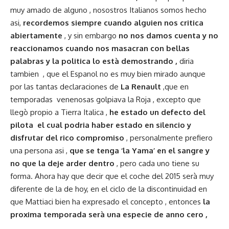
muy amado de alguno , nosostros Italianos somos hecho
asi,
recordemos siempre cuando alguien nos critica
abiertamente
, y sin embargo
no nos damos cuenta y no
reaccionamos cuando nos masacran con bellas
palabras y la politica lo està demostrando ,
diria
tambien , que el Espanol no es muy bien mirado aunque
por las tantas declaraciones de
La Renault
,que en
temporadas venenosas golpiava la Roja , excepto que
llegò propio a Tierra Italica ,
he estado un defecto del
pilota el cual podria haber estado en silencio y
disfrutar del rico compromiso
, personalmente prefiero
una persona asi ,
que se tenga ‘la Yama’ en el sangre y
no que la deje arder dentro
, pero cada uno tiene su
forma. Ahora hay que decir que el coche del 2015 serà muy
diferente de la de hoy, en el ciclo de la discontinuidad en
que Mattiaci bien ha expresado el concepto , entonces
la
proxima temporada serà una especie de anno cero ,