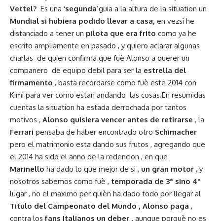
Vettel?
Es una
‘segunda
’guia a la altura de la situation un
Mundial si hubiera podido llevar a casa,
en vezsi he
distanciado a tener un
pilota que era frito
como ya he
escrito ampliamente en pasado , y quiero aclarar algunas
charlas de quien confirma que fuè Alonso a querer un
companero de equipo debil para ser la
estrella del
firmamento
, basta recordarse como fuè este 2014 con
Kimi para ver como estan andando las cosas.En resumidas
cuentas la situation ha estada derrochada por tantos
motivos ,
Alonso quisiera vencer antes de retirarse
, la
Ferrari
pensaba de haber encontrado otro
Schimacher
pero el matrimonio esta dando sus frutos , agregando que
el 2014 ha sido el anno de la redencion , en que
Marinello
ha dado lo que mejor de si ,
un gran motor
, y
nosotros sabemos como fuè ,
temporada de 3° sino 4°
lugar , no el maximo per quièn ha dado todo por llegar al
Titulo del Campeonato del Mundo , Alonso paga
,
contra los
fans Italianos un deber ,
aunque porquè no es