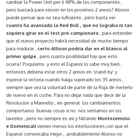
cambiar la Power Unit per il 48% de los componentes ,
pero bastarà para vencer en los proximos 2 annos? Alonso
puede pensar que no sea suficiente , pero basta ver
cuanto ha avanzado la Red Bull , que no lograba ni tan
siquiera girar en el test pre-campionato
, para entender
que el nuevo proyecto habrà necesidad de mucho tiempo
para madurar ,
certo Allison podria dar en el blanco al
primer golpe
, pero cuanta posibilidad hay que esto
ocurra? Poquisimo y esto el Espanol lo sabe muy bien ,
entonces deberia estar otros 2 annos en ‘stand-by’ y
esperar la victoria cuando haiga superado los 35 annos ,
siempre que sea la voluntad de parte de la Roja de meterlo
de nuevo en el coche. Para no dejar nada que decir de la
Revolucion a Marinello , en general los cambiamentos
comportanos buenas cosas si no nos sentamos en los
laureles , pero no siempre es asi y faltando
Montezemolo
e Domenicali
vienen menos los interlocutores con que el
Espanol comunicaba mejor , probablemente Alonso no