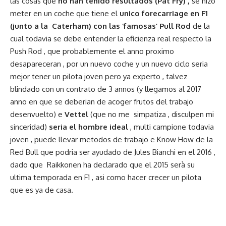
las cosas que
no han tenido resultados (Pat Fry) ,
se hizo
meter en un coche que tiene el
unico forecarriage en F1
(junto a la Caterham) con las ‘famosas’ Pull Rod
de la
cual todavia se debe entender la eficienza real respecto la
Push Rod , que probablemente el anno proximo
desapareceran , por un nuevo coche y un nuevo ciclo seria
mejor tener un pilota joven pero ya experto , talvez
blindado con un contrato de 3 annos (y llegamos al 2017
anno en que se deberian de acoger frutos del trabajo
desenvuelto) e
Vettel
(que no me simpatiza , disculpen mi
sinceridad)
seria el hombre ideal
, multi campione todavia
joven , puede llevar metodos de trabajo e Know How de la
Red Bull que podria ser ayudado de Jules Bianchi en el 2016 ,
dado que Raikkonen ha declarado que el 2015 serà su
ultima temporada en F1 , asi como hacer crecer un pilota
que es ya de casa.