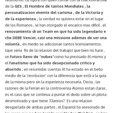
de la
GES , El Hombre de tantos Mundiales , la
personalizacion vivente del carisma , de la Victoria y
de la esperienza ,
la verdad no quisiera estar en el lugar
de los Romanos , le han otorgado el encarico mas dificil , el
renovamiento di un Team en que ha sido legendario e
che DEBE Vencer, casi una missione ademas de ser una
voluntà ,
en medio se adiccionan tantos licensiamentos.
(que seria fin de la relacion del trabajo) que bien no hace ,
un
futuro lleno de “nubes”
como ha precisado èl mismo y
el
fanatismo que ha sido desepcionado critico y
aburrido
, en resumidas cuentas èl ha estado en el bello
medio de la ‘revolucion’ con la diferencia que està a la guia
de la misma pero sin la esperienza necesaria. Decia , las
razones de la Ferrari en la controversia Alonso estan claras ,
es el caso que se continua a puntar el dedo sobre un pilota
desmotivado y que tiene 33annos? Es una relacion
desgastada de ambas partes , el Espanol ha asesorado de