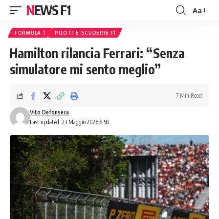
NEWS F1
Aa
Font
Resizer
FORMULA 1
PILOTI E SCUDERIE F1
Hamilton rilancia Ferrari: “Senza
simulatore mi sento meglio”
7 Min Read
Vito Defonseca
Last updated: 23 Maggio 2026 8:58