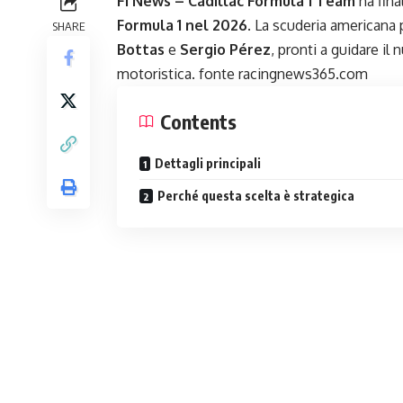
F1 News – Cadillac Formula 1 Team
ha fina
Formula 1 nel 2026
. La scuderia americana 
SHARE
Bottas
e
Sergio Pérez
, pronti a guidare i
motoristica. fonte racingnews365.com
Contents
Dettagli principali
Perché questa scelta è strategica