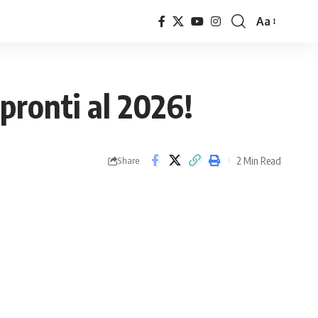
Aa
Font
Resizer
 pronti al 2026!
2 Min Read
Share