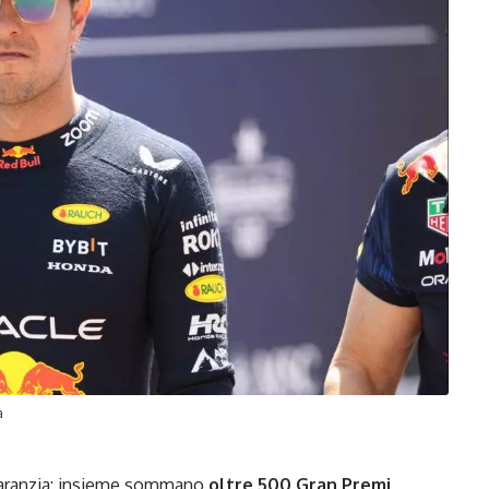
a
aranzia: insieme sommano
oltre 500 Gran Premi