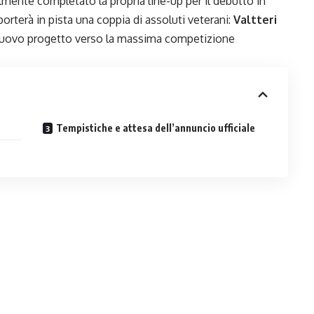
lmente completato la propria line-up per il debutto in
porterà in pista una coppia di assoluti veterani:
Valtteri
l nuovo progetto verso la massima competizione
Tempistiche e attesa dell’annuncio ufficiale