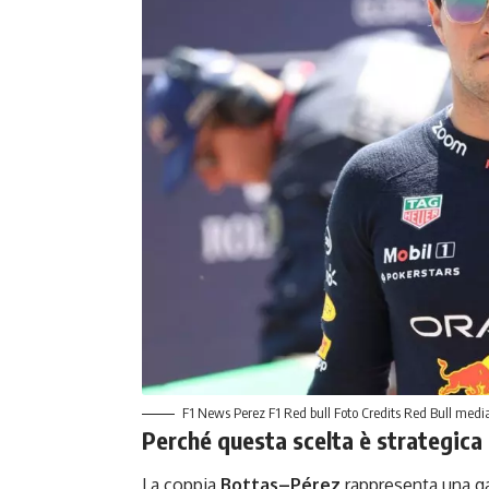
F1 News Perez F1 Red bull Foto Credits Red Bull medi
Perché questa scelta è strategica
La coppia
Bottas–Pérez
rappresenta una g