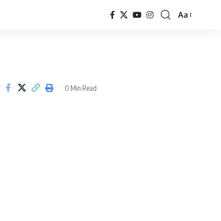
Aa
Font
Resizer
0 Min Read