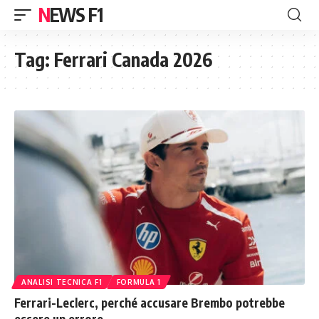
NEWS F1
Tag:
Ferrari Canada 2026
ANALISI TECNICA F1
FORMULA 1
Ferrari-Leclerc, perché accusare Brembo potrebbe
essere un errore