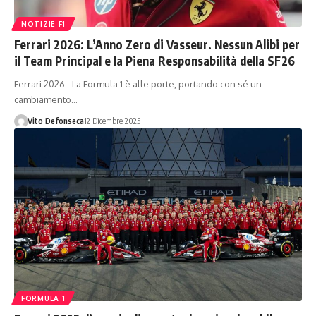
NOTIZIE F1
Ferrari 2026: L’Anno Zero di Vasseur. Nessun Alibi per
il Team Principal e la Piena Responsabilità della SF26
Ferrari 2026 - La Formula 1 è alle porte, portando con sé un
cambiamento…
Vito Defonseca
12 Dicembre 2025
FORMULA 1