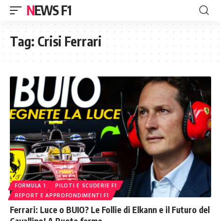
NEWS F1
Tag:
Crisi Ferrari
FORMULA 1
PILOTI E SCUDERIE F1
REPORT E APPROFONDIMENTI F1
Ferrari: Luce o BUIO? Le Follie di Elkann e il Futuro del
Cavallino! A Ruote ferme