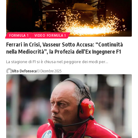
FORMULA 1
VIDEO FORMULA 1
Ferrari in Crisi, Vasseur Sotto Accusa: “Continuità
nella Mediocrità”, la Profezia dell’Ex Ingegnere F1
La stagione di F1 si è chiusa nel peggiore dei modi per…
Vito Defonseca
13 Dicembre 2025