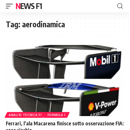
NEWS F1
Tag:
aerodinamica
ANALISI TECNICA F1
FORMULA 1
Ferrari, l’ala Macarena finisce sotto osservazione FIA:
cosa rischia