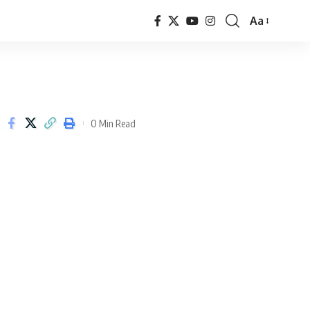
Aa
Font
Resizer
0 Min Read