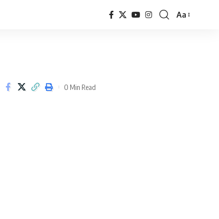
Aa
Font
Resizer
0 Min Read