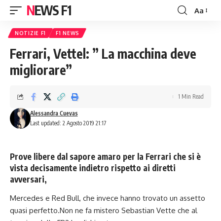
NEWS F1
Aa
Font
Resizer
NOTIZIE F1
F1 NEWS
Ferrari, Vettel: ” La macchina deve
migliorare”
1 Min Read
Alessandra Cuevas
Last updated: 2 Agosto 2019 21:17
Prove libere dal sapore amaro per la Ferrari che si è
vista decisamente indietro rispetto ai diretti
avversari,
Mercedes e Red Bull, che invece hanno trovato un assetto
quasi perfetto.Non ne fa mistero Sebastian Vette che al