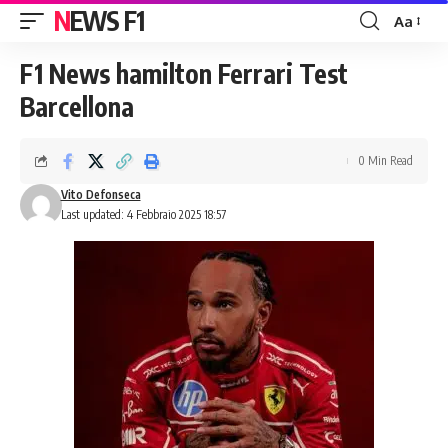
NEWS F1
Aa
Font
Resizer
F1 News hamilton Ferrari Test
Barcellona
0 Min Read
Vito Defonseca
Last updated: 4 Febbraio 2025 18:57