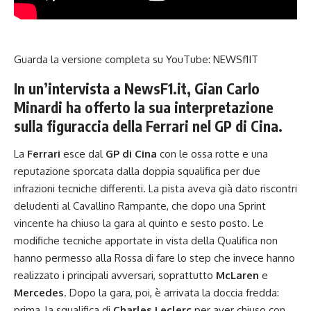
Guarda la versione completa su YouTube:
NEWSf1IT
In un’intervista a NewsF1.it, Gian Carlo
Minardi ha offerto la sua interpretazione
sulla figuraccia della Ferrari nel GP di Cina.
La
Ferrari
esce dal
GP di Cina
con le ossa rotte e una
reputazione sporcata dalla doppia squalifica per due
infrazioni tecniche differenti. La pista aveva già dato riscontri
deludenti al Cavallino Rampante, che dopo una Sprint
vincente ha chiuso la gara al quinto e sesto posto. Le
modifiche tecniche apportate in vista della Qualifica non
hanno permesso alla Rossa di fare lo step che invece hanno
realizzato i principali avversari, soprattutto
McLaren
e
Mercedes
. Dopo la gara, poi, è arrivata la doccia fredda:
prima, la squalifica di
Charles Leclerc
per aver chiuso con