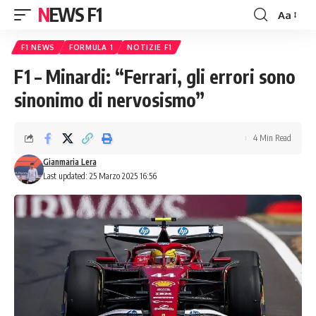
NEWS F1
Aa
Font
Resizer
F1 NEWS
FORMULA 1
NOTIZIE F1
F1 – Minardi: “Ferrari, gli errori sono
sinonimo di nervosismo”
4 Min Read
Gianmaria Lera
Last updated: 25 Marzo 2025 16:56