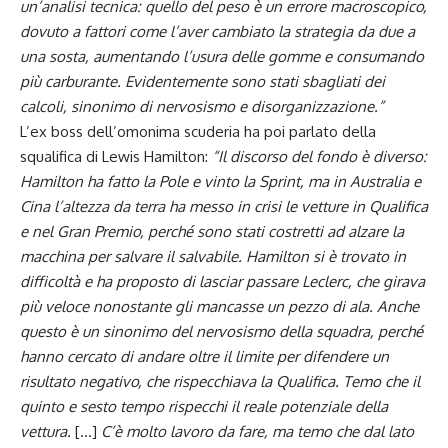
un’analisi tecnica: quello del peso è un errore macroscopico,
dovuto a fattori come l’aver cambiato la strategia da due a
una sosta, aumentando l’usura delle gomme e consumando
più carburante. Evidentemente sono stati sbagliati dei
calcoli, sinonimo di nervosismo e disorganizzazione.”
L’ex boss dell’omonima scuderia ha poi parlato della
squalifica di
Lewis Hamilton
:
“Il discorso del fondo è diverso:
Hamilton ha fatto la Pole e vinto la Sprint, ma in Australia e
Cina l’altezza da terra ha messo in crisi le vetture in Qualifica
e
nel Gran Premio
, perché sono stati costretti ad alzare la
macchina per salvare il salvabile. Hamilton si è trovato in
difficoltà e ha proposto di lasciar passare Leclerc, che girava
più veloce nonostante gli mancasse un pezzo di ala. Anche
questo è un sinonimo del nervosismo della squadra, perché
hanno cercato di andare oltre il limite per difendere un
risultato negativo, che rispecchiava la Qualifica. Temo che il
quinto e sesto tempo rispecchi il reale potenziale della
vettura.
[…]
C’è molto lavoro da fare, ma temo che dal lato