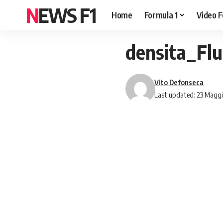
NEWS F1
Home
Formula 1
Video F
densita_Flu
Vito Defonseca
Last updated: 23 Maggi