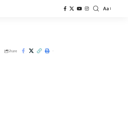
Aa
Font
Resizer
Share